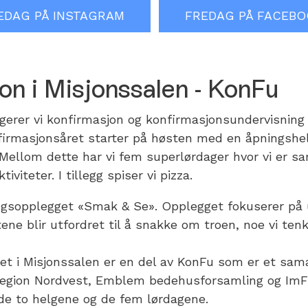
EDAG PÅ INSTAGRAM
FREDAG PÅ FACEB
on i Misjonssalen - KonFu
ngerer vi konfirmasjon og konfirmasjonsundervisning
firmasjonsåret starter på høsten med en åpningshe
Mellom dette har vi fem superlørdager hvor vi er sam
viteter. I tillegg spiser vi pizza.
ingsopplegget «Smak & Se». Opplegget fokuserer på 
ne blir utfordret til å snakke om troen, noe vi tenke
et i Misjonssalen er en del av KonFu som er et sa
egion Nordvest, Emblem bedehusforsamling og Im
de to helgene og de fem lørdagene.