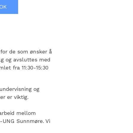
OOK
 for de som ønsker å
lg og avsluttes med
let fra 11:30-15:30
undervisning og
r er viktig.
marbeid mellom
F-UNG Sunnmøre. Vi