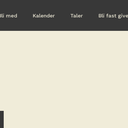
Bli med
Kalender
Taler
Bli fast giv