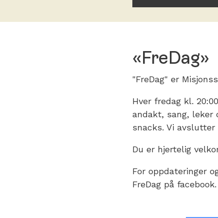
«FreDag»
"FreDag" er Misjons
Hver fredag kl. 20:0
andakt, sang, leker 
snacks. Vi avslutter
Du er hjertelig vel
For oppdateringer og
FreDag på facebook.