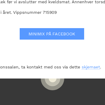
ek før vi avslutter med kveldsmat. Annenhver torsda
- i året. Vippsnummer 715909
MINIMIX PÅ FACEBOOK
jonssalen, ta kontakt med oss via dette
skjemaet
.