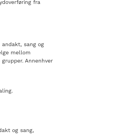
ydoverføring fra
d andakt, sang og
velge mellom
 grupper. Annenhver
aling.
dakt og sang,