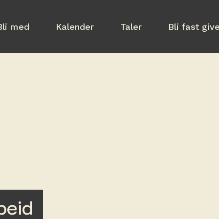
Bli med
Kalender
Taler
Bli fast giv
beid