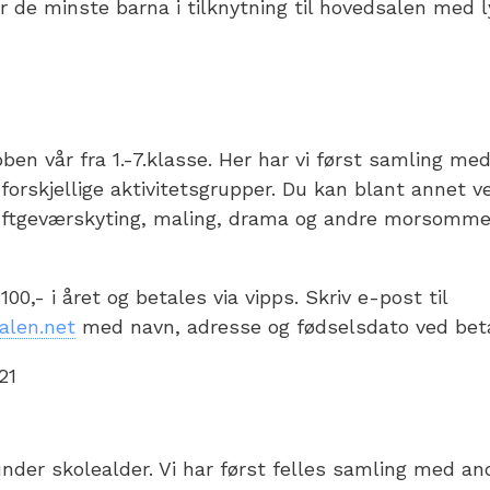
r de minste barna i tilknytning til hovedsalen med l
bben vår fra 1.-7.klasse. Her har vi først samling me
forskjellige aktivitetsgrupper. Du kan blant annet 
luftgeværskyting, maling, drama og andre morsomme
0,- i året og betales via vipps. Skriv e-post til
alen.net
med navn, adresse og fødselsdato ved bet
21
under skolealder. Vi har først felles samling med an